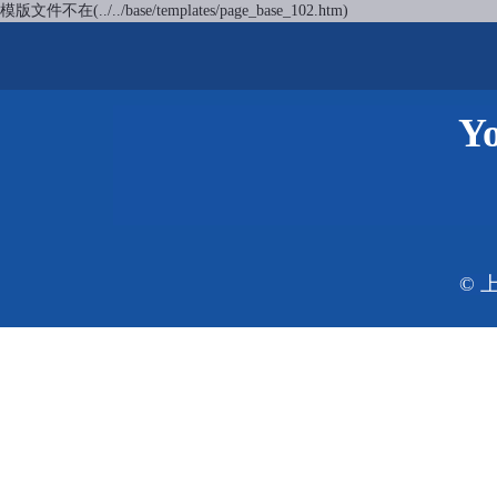
模版文件不在(../../base/templates/page_base_102.htm)
Yo
© 