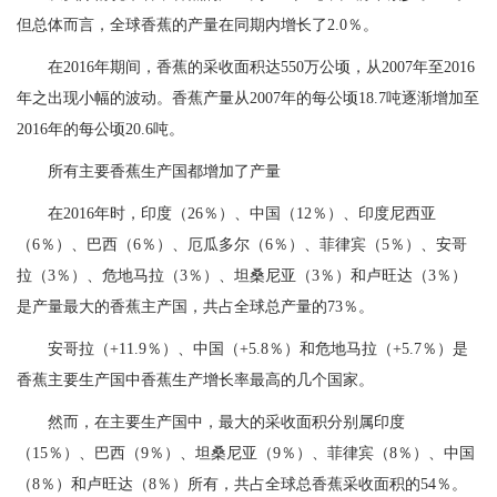
但总体而言，全球香蕉的产量在同期内增长了2.0％。
在2016年期间，香蕉的采收面积达550万公顷，从2007年至2016
年之出现小幅的波动。香蕉产量从2007年的每公顷18.7吨逐渐增加至
2016年的每公顷20.6吨。
所有主要香蕉生产国都增加了产量
在2016年时，印度（26％）、中国（12％）、印度尼西亚
（6％）、巴西（6％）、厄瓜多尔（6％）、菲律宾（5％）、安哥
拉（3％）、危地马拉（3％）、坦桑尼亚（3％）和卢旺达（3％）
是产量最大的香蕉主产国，共占全球总产量的73％。
安哥拉（+11.9％）、中国（+5.8％）和危地马拉（+5.7％）是
香蕉主要生产国中香蕉生产增长率最高的几个国家。
然而，在主要生产国中，最大的采收面积分别属印度
（15％）、巴西（9％）、坦桑尼亚（9％）、菲律宾（8％）、中国
（8％）和卢旺达（8％）所有，共占全球总香蕉采收面积的54％。