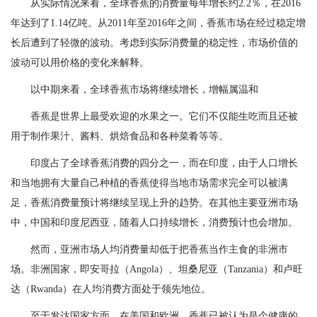
从实际情况来看，全球香蕉的消费量每年增长约2.2％，在2016
年达到了1.14亿吨。从2011年至2016年之间，香蕉市场在经过稳定增
长后遭到了轻微的波动。考虑到实际消费量的稳定性，市场价值的
波动可以用价格的变化来解释。
以中期来看，全球香蕉市场将继续增长，增幅属温和
香蕉是世界上最受欢迎的水果之一。它们不仅能生吃而且还被
用于制作果汁、酱料、烘焙食品和各种菜肴等等。
印度占了全球香蕉消费的四分之一，而在印度，由于人口增长
和当地拥有大量自己种植的香蕉使得当地市场需求完全可以被满
足，香蕉消费量预计将继续呈现上升的趋势。在其他主要亚洲市场
中，中国和印度尼西亚，随着人口持续增长，消费预计也会增加。
然而，亚洲市场人均消费量却低于把香蕉当作主食的非洲市
场。非洲国家，即安哥拉（Angola）、坦桑尼亚（Tanzania）和卢旺
达（Rwanda）在人均消费方面处于领先地位。
至于发达国家方面，在美国和欧洲，香蕉已被认为是个健康的