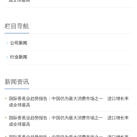
成全球最高
栏目导航
公司新闻
行业新闻
新闻资讯
国际香蕉业趋势报告：中国仍为最大消费市场之一 进口增长率
成全球最高
国际香蕉业趋势报告：中国仍为最大消费市场之一 进口增长率
成全球最高