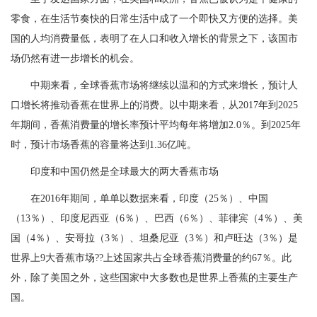
零食，在生活节奏快的日常生活中成了一个即快又方便的选择。美
国的人均消费量低，表明了在人口和收入增长的背景之下，该国市
场仍然有进一步增长的机会。
中期来看，全球香蕉市场将继续以温和的方式来增长，预计人
口增长将推动香蕉在世界上的消费。以中期来看，从2017年到2025
年期间，香蕉消费量的增长率预计平均每年将增加2.0％。到2025年
时，预计市场香蕉的容量将达到1.36亿吨。
印度和中国仍然是全球最大的两大香蕉市场
在2016年期间，单单以数据来看，印度（25％）、中国
（13％）、印度尼西亚（6％）、巴西（6％）、菲律宾（4％）、美
国（4％）、安哥拉（3％）、坦桑尼亚（3％）和卢旺达（3％）是
世界上9大香蕉市场??上述国家共占全球香蕉消费量的约67％。此
外，除了美国之外，这些国家中大多数也是世界上香蕉的主要生产
国。