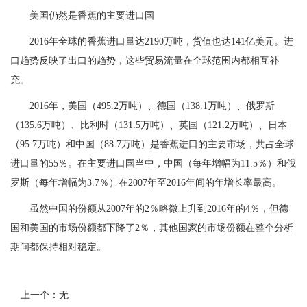
美国仍然是香蕉的主要进口国
2016年全球的香蕉进口量达2190万吨，货值也达141亿美元。进
口趋势反映了出口的趋势，这些贸易流量在全球范围内都相互补
充。
2016年，美国（495.2万吨）、德国（138.1万吨）、俄罗斯
（135.6万吨）、比利时（131.5万吨）、英国（121.2万吨）、日本
（95.7万吨）和中国（88.7万吨）是香蕉进口的主要市场，共占全球
进口量的55％。在主要进口国当中，中国（每年增幅为11.5％）和俄
罗斯（每年增幅为3.7％）在2007年至2016年间的年增长率最高。
虽然中国的份额从2007年的2％略微上升到2016年的4％，但德
国和美国的市场份额都下降了2％，其他国家的市场份额在整个分析
期间都保持相对稳定。
上一个：无