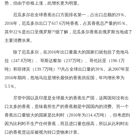
势，但由于价格上涨，此增长更为明显。
厄瓜多尔在全球香蕉出口方面排名第一，占出口总额的29％。
2016年，厄瓜多尔出口了617.6万吨香蕉，占其香蕉总产量的95％。
其中22％是出口至俄罗斯??据了解，厄瓜多尔香蕉在俄罗斯当地成了
主要消费水果。
除了厄瓜多尔，在2016年出口量最大的国家们就包括了危地马
拉（247.8万吨）、哥斯达黎加（237万吨）、哥伦比亚（196.1万
吨）和菲律宾（139.7万吨）??共占全球出口量的39％。从2007年至
2016年期间，危地马拉是增长最快的香蕉供应国，年均增长率为
5.5％。
尽管中国以及印度是全球最大的香蕉生产国，这两国却没有出
口太多的香蕉，意味着所生产的香蕉都是中国国内的消费。另一个
香蕉出口量较大的国家是比利时（2016年为114.4万吨），但考虑到
因为比利时不生产任何香蕉，而且进口量也很高，所以从比利时出
口的香蕉货运应被视为转口货物来计算。