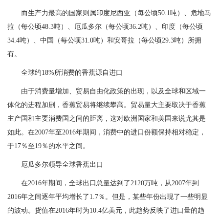
而生产力最高的国家则属印度尼西亚（每公顷50.1吨）、危地马
拉（每公顷48.3吨）、厄瓜多尔（每公顷36.2吨）、印度（每公顷
34.4吨）、中国（每公顷31.0吨）和安哥拉（每公顷29.3吨）所拥
有。
全球约18%所消费的香蕉源自进口
由于消费量增加、贸易自由化政策的出现，以及全球和区域一
体化的进程加剧，香蕉贸易将继续攀高。贸易量大主要取决于香蕉
主产国和主要消费国之间的距离，这对欧洲国家和美国来说尤其是
如此。在2007年至2016年期间，消费中的进口份额保持相对稳定，
于17％至19％的水平之间。
厄瓜多尔领导全球香蕉出口
在2016年期间，全球出口总量达到了2120万吨，从2007年到
2016年之间逐年平均增长了1.7％。但是，某些年份出现了一些明显
的波动。货值在2016年时为10.4亿美元，此趋势反映了进口量的趋