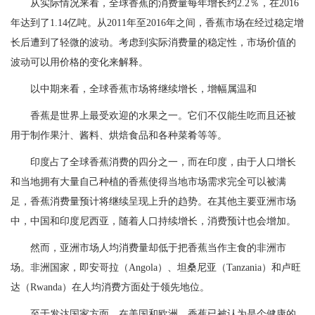
从实际情况来看，全球香蕉的消费量每年增长约2.2％，在2016
年达到了1.14亿吨。从2011年至2016年之间，香蕉市场在经过稳定增
长后遭到了轻微的波动。考虑到实际消费量的稳定性，市场价值的
波动可以用价格的变化来解释。
以中期来看，全球香蕉市场将继续增长，增幅属温和
香蕉是世界上最受欢迎的水果之一。它们不仅能生吃而且还被
用于制作果汁、酱料、烘焙食品和各种菜肴等等。
印度占了全球香蕉消费的四分之一，而在印度，由于人口增长
和当地拥有大量自己种植的香蕉使得当地市场需求完全可以被满
足，香蕉消费量预计将继续呈现上升的趋势。在其他主要亚洲市场
中，中国和印度尼西亚，随着人口持续增长，消费预计也会增加。
然而，亚洲市场人均消费量却低于把香蕉当作主食的非洲市
场。非洲国家，即安哥拉（Angola）、坦桑尼亚（Tanzania）和卢旺
达（Rwanda）在人均消费方面处于领先地位。
至于发达国家方面，在美国和欧洲，香蕉已被认为是个健康的